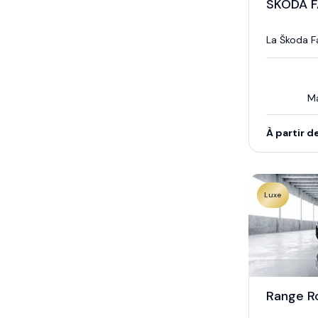
SKODA F
La Škoda Fa
Ma
À partir d
Luxe
Range R