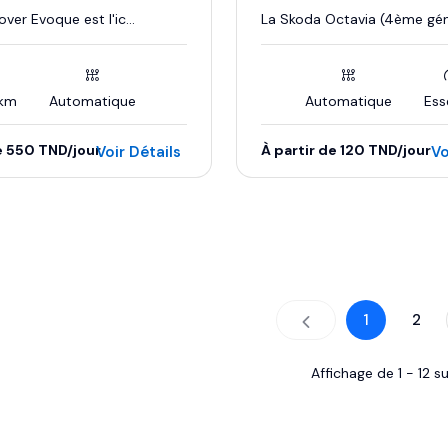
ver Evoque est l'ic...
La Skoda Octavia (4ème géné
km
Automatique
Automatique
Ess
e 550 TND/jour
À partir de 120 TND/jour
Voir Détails
Vo
Essence
1
2
Affichage de
1
-
12
s