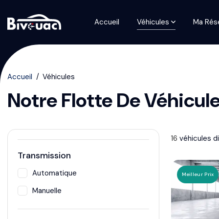
Accueil
Véhicules
Ma Rés
Accueil
Véhicules
Notre Flotte De Véhicul
16
véhicule
s
di
Transmission
Automatique
Meilleur Prix
Manuelle