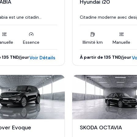
ABIA
Hyundai i20
bia est une citadin...
Citadine moderne avec desig
nuelle
Essence
Illimité km
Manuelle
e 135 TND/jour
À partir de 135 TND/jour
Voir Détails
Vo
over Evoque
SKODA OCTAVIA