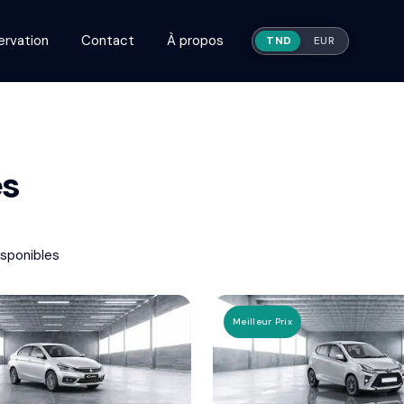
ervation
Contact
À propos
TND
EUR
es
sponible
s
Meilleur Prix