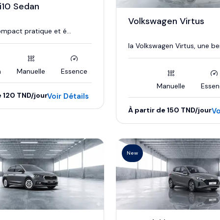
i10 Sedan
Volkswagen Virtus
mpact pratique et é...
la Volkswagen Virtus, une berl
m
Manuelle
Essence
Manuelle
Essen
e 120 TND/jour
Voir Détails
À partir de 150 TND/jour
Vo
New