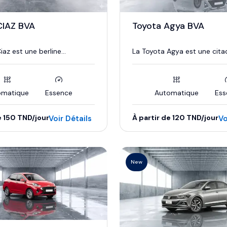
CIAZ BVA
Toyota Agya BVA
iaz est une berline...
La Toyota Agya est une citadi
omatique
Essence
Automatique
Ess
e 150 TND/jour
À partir de 120 TND/jour
Voir Détails
Vo
New