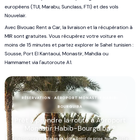
européens (TUI, Marabu, Sunclass, FTI) et des vols
Nouvelair.
Avec Bivouac Rent a Car, la livraison et la récupération à
MIR sont gratuites. Vous récupérez votre voiture en
moins de 15 minutes et partez explorer le Sahel tunisien :
Sousse, Port El Kantaoui, Monastir, Mahdia ou
Hammamet via l'autoroute A1.
RÉSERVATION · AÉROPORT MONASTIR HABIB-
BOURGUIBA
Prêt à prendre la route à Aéroport
Monastir Habib-Bourguiba ?
Sélectionnez vos dates et votre point de prise. Notre flotte