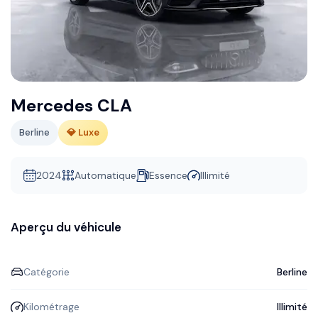
Mercedes CLA
Berline
💎 Luxe
2024
Automatique
Essence
Illimité
Aperçu du véhicule
Catégorie
Berline
Kilométrage
Illimité