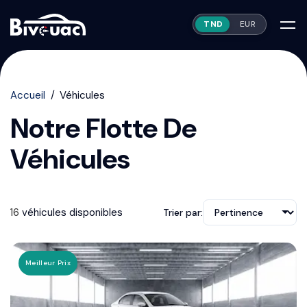
TND
EUR
Accueil
Véhicules
Notre Flotte De
Véhicules
16
véhicule
s
disponible
s
Trier par:
Meilleur Prix