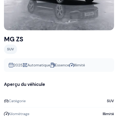
MG ZS
SUV
2025
Automatique
Essence
Illimité
Aperçu du véhicule
Catégorie
SUV
Kilométrage
Illimité