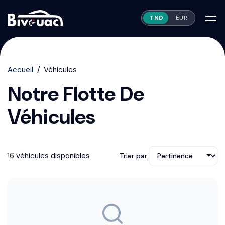
TND
EUR
Accueil
Véhicules
Notre Flotte De
Véhicules
16
véhicule
s
disponible
s
Trier par: